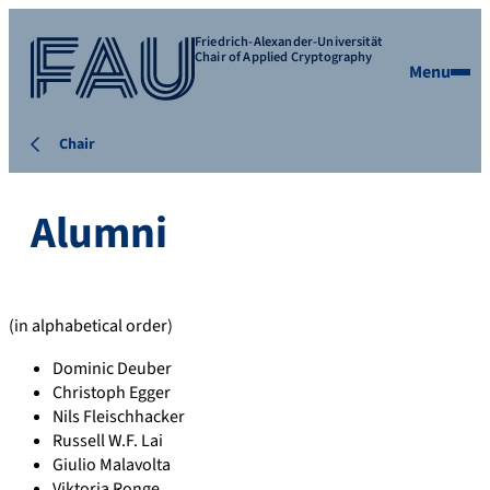
Friedrich-Alexander-Universität
Chair of Applied Cryptography
Menu
Chair
Alumni
(in alphabetical order)
Dominic Deuber
Christoph Egger
Nils Fleischhacker
Russell W.F. Lai
Giulio Malavolta
Viktoria Ronge