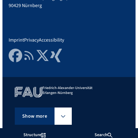
90429 Nürnberg
Imprint
Privacy
Accessibility
Facebook
RSS Feed
Twitter
Xing
Friedrich-Alexander-Universität
Erlangen-Nürnberg
Show more
Structure
Search